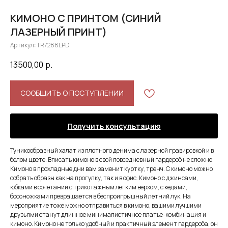
КИМОНО С ПРИНТОМ (СИНИЙ
ЛАЗЕРНЫЙ ПРИНТ)
Артикул:
TR7288LPD
13500,00
р.
СООБЩИТЬ О ПОСТУПЛЕНИИ
Получить консультацию
Ту­ни­ко­об­раз­ный ха­лат из плотного денима с лазерной гравировкой и в
белом цвете. Вписать кимоно в свой повседневный гардероб не сложно,
Кимоно в прохладные дни вам заменит куртку, тренч. С кимоно можно
собрать образы как на прогулку, так и в офис. Кимоно с джинсами,
юбками в сочетании с трикотажным легким верхом, с кедами,
босоножками превращается в беспроигрышный летний лук. На
мероприятие тоже можно отправиться в кимоно, вашими лучшими
друзьями станут длинное минималистичное платье-комбинация и
кимоно. Кимоно не только удобный и практичный элемент гардероба, он