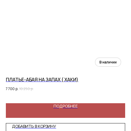
ПЛАТЬЕ-АБАЯ НА ЗАПАХ ( ХАКИ)
АБ
(Г
7 700
р.
10 250
р.
5 3
ПОДРОБНЕЕ
ДОБАВИТЬ В КОРЗИНУ