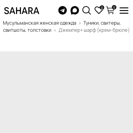
0
0
Мусульманская женская одежда
Туники, свитеры,
свитшоты, толстовки
Джемпер+ шарф (крем-брюле)