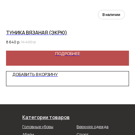
ТУНИКА ВЯЗАНАЯ (ЭКРЮ)
ЛО
8 640
р.
14 400
р.
3 4
ПОДРОБНЕЕ
ДОБАВИТЬ В КОРЗИНУ
Категории товаров
Головные уборы
Верхняя одежда
Абайи
Спорт