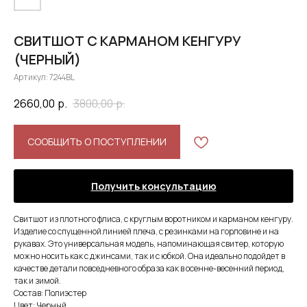
СВИТШОТ С КАРМАНОМ КЕНГУРУ
(ЧЕРНЫЙ)
Артикул:
7244BL
2660,00
р.
3800,00
р.
СООБЩИТЬ О ПОСТУПЛЕНИИ
Получить консультацию
Свитшот из плотного флиса, с круглым воротником и карманом кенгуру.
Изделие со спущенной линией плеча, с резинками на горловине и на
рукавах. Это универсальная модель, напоминающая свитер, которую
можно носить как с джинсами, так и с юбкой. Она идеально подойдет в
качестве детали повседневного образа как в осенне-весенний период,
так и зимой.
Состав: Полиэстер
Цвет: Черный