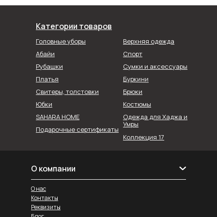
Категории товаров
Головные уборы
Верхняя одежда
Абайи
Спорт
Рубашки
Сумки и аксессуары
Буркини
Платья
Свитеры, толстовки
Брюки
Юбки
Костюмы
SAHARA HOME
Одежда для Хаджа и
Умры
Подарочные сертификаты
Коллекция 17
О компании
О нас
Контакты
Реквизиты
Блог