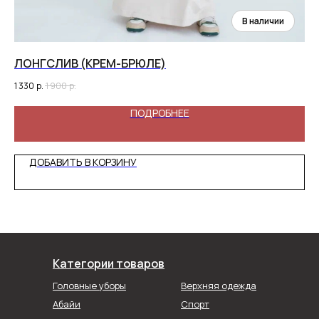
ЛОНГСЛИВ (КРЕМ-БРЮЛЕ)
ТУ
1 330
р.
1 900
р.
3 8
ПОДРОБНЕЕ
ДОБАВИТЬ В КОРЗИНУ
Категории товаров
Головные уборы
Верхняя одежда
Абайи
Спорт