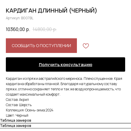
КАРДИГАН ДЛИННЫЙ (ЧЕРНЫЙ)
Артикул:
B007BL
10360,00
р.
14800,00
р.
СООБЩИТЬ О ПОСТУПЛЕНИИ
Получить консультацию
Кардиган из пряжи австралийского мериноса. Плечо спущенное. Края
кардигана обработаны планкой. Благодаря натуральному составу
пряжи, отлично сохраняет тепло и так же воздухопроницаемость, что
создает максимальный комфорт.
Состав: Акрил
Состав: Шерсть
Коллекция: Осень-зима 2024
Цвет: Черный
Таблица замеров
Таблица замеров