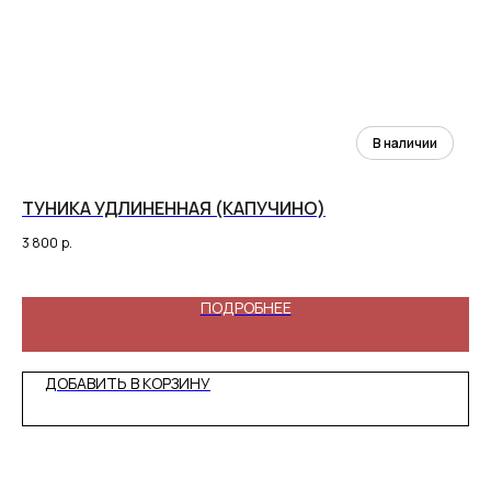
ТУНИКА УДЛИНЕННАЯ (КАПУЧИНО)
ХУ
(С
3 800
р.
11 
ПОДРОБНЕЕ
ДОБАВИТЬ В КОРЗИНУ