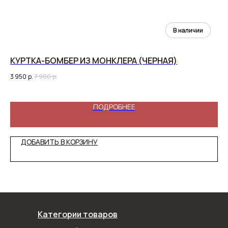
КУРТКА-БОМБЕР ИЗ МОНКЛЕРА (ЧЕРНАЯ)
КО
3 950
р.
7 900
р.
7 5
ПОДРОБНЕЕ
ДОБАВИТЬ В КОРЗИНУ
Категории товаров