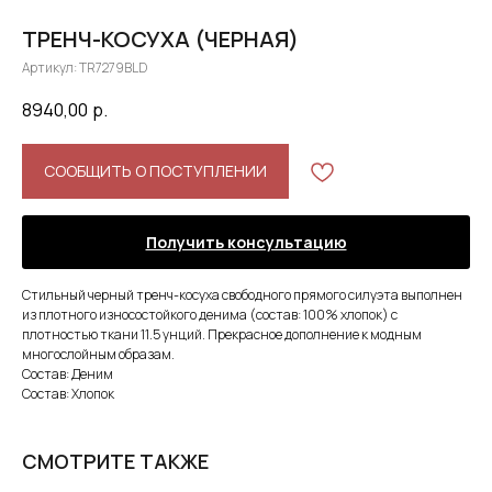
ТРЕНЧ-КОСУХА (ЧЕРНАЯ)
Артикул:
TR7279BLD
8940,00
р.
СООБЩИТЬ О ПОСТУПЛЕНИИ
Получить консультацию
Стильный черный тренч-косуха свободного прямого силуэта выполнен
из плотного износостойкого денима (состав: 100% хлопок) с
плотностью ткани 11.5 унций. Прекрасное дополнение к модным
многослойным образам.
Состав: Деним
Состав: Хлопок
СМОТРИТЕ ТАКЖЕ