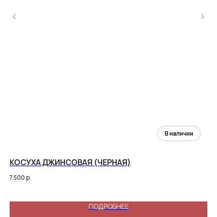
КОСУХА ДЖИНСОВАЯ (ЧЕРНАЯ)
П
7 500
р.
7 1
ПОДРОБНЕЕ