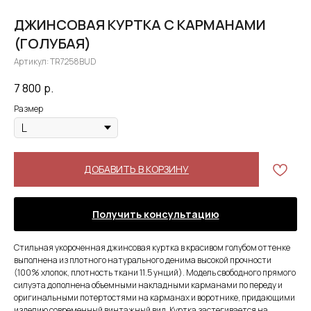
ДЖИНСОВАЯ КУРТКА С КАРМАНАМИ
(ГОЛУБАЯ)
Артикул:
TR7258BUD
7 800
р.
Размер
ДОБАВИТЬ В КОРЗИНУ
Получить консультацию
Стильная укороченная джинсовая куртка в красивом голубом оттенке
выполнена из плотного натурального денима высокой прочности
(100% хлопок, плотность ткани 11.5 унций). Модель свободного прямого
силуэта дополнена объемными накладными карманами по переду и
оригинальными потертостями на карманах и воротнике, придающими
изделию современный винтажный вид. Куртка застегивается на