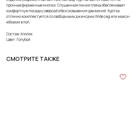
прочные фирменные кнопки. Спущенная линия плеча обеспечивает
комфортную посадку оверсайз без сковывания движений. Куртка
отлично комплектуется со свободными джинсами Wide Leg или макси-
юбками в пол.
Состав: Хлопок
Цвет: Голубой
СМОТРИТЕ ТАКЖЕ