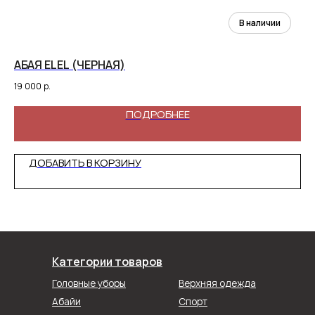
АБАЯ ELEL (ЧЕРНАЯ)
Ч
19 000
р.
5 
ПОДРОБНЕЕ
ДОБАВИТЬ В КОРЗИНУ
Категории товаров
Головные уборы
Верхняя одежда
Абайи
Спорт