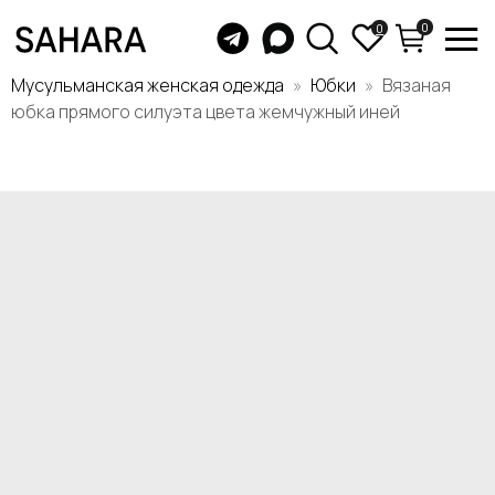
0
0
Мусульманская женская одежда
Юбки
Вязаная
юбка прямого силуэта цвета жемчужный иней