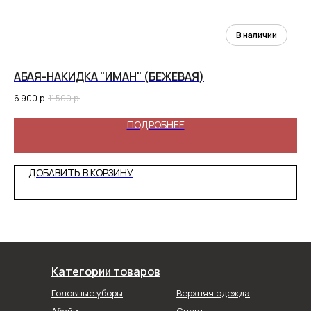
АБАЯ-НАКИДКА "ИМАН" (БЕЖЕВАЯ)
АБ
6 900
р.
11 500
р.
12 
ПОДРОБНЕЕ
ДОБАВИТЬ В КОРЗИНУ
Категории товаров
Головные уборы
Верхняя одежда
Абайи
Спорт