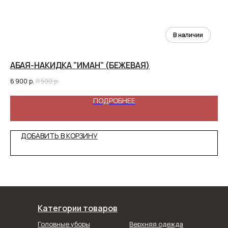
АБАЯ-НАКИДКА "ИМАН" (БЕЖЕВАЯ)
АБ
6 900
р.
11 500
р.
6 
ПОДРОБНЕЕ
ДОБАВИТЬ В КОРЗИНУ
Категории товаров
Головные уборы
Верхняя одежда