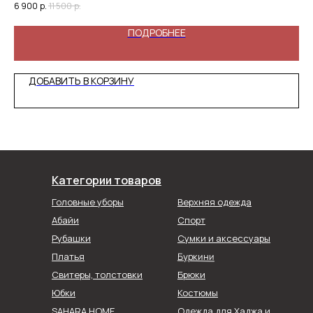
6 900
р.
11 500
р.
6 5
ПОДРОБНЕЕ
ДОБАВИТЬ В КОРЗИНУ
Категории товаров
Головные уборы
Верхняя одежда
Абайи
Спорт
Рубашки
Сумки и аксессуары
Буркини
Платья
Свитеры, толстовки
Брюки
Юбки
Костюмы
SAHARA HOME
Одежда для Хаджа и