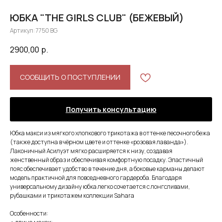
ЮБКА "THE GIRLS CLUB" (БЕЖЕВЫЙ)
Артикул:
7750 BG
2900,00
р.
СООБЩИТЬ О ПОСТУПЛЕНИИ
Получить консультацию
Юбка макси из мягкого хлопкового трикотажа в оттенке песочного бежа
(также доступна в чёрном цвете и оттенке «розовая лаванда»).
Лаконичный Асилуэт мягко расширяется к низу, создавая
женственный образ и обеспечивая комфортную посадку. Эластичный
пояс обеспечивает удобство в течение дня, а боковые карманы делают
модель практичной для повседневного гардероба. Благодаря
универсальному дизайну юбка легко сочетается с лонгсливами,
рубашками и трикотажем коллекции Sahara
Особенности: