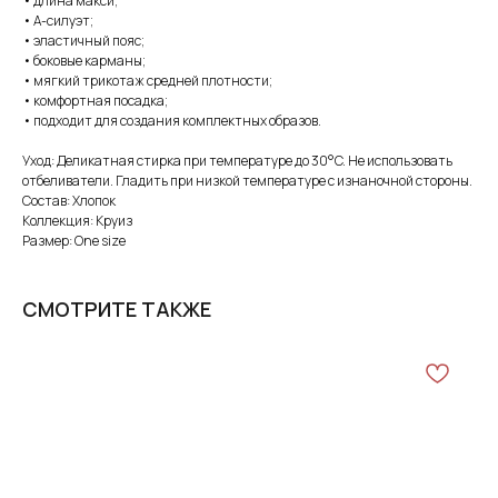
• длина макси;
• А-силуэт;
• эластичный пояс;
• боковые карманы;
• мягкий трикотаж средней плотности;
• комфортная посадка;
• подходит для создания комплектных образов.
Уход: Деликатная стирка при температуре до 30°C. Не использовать
отбеливатели. Гладить при низкой температуре с изнаночной стороны.
Состав: Хлопок
Коллекция: Круиз
Размер: One size
СМОТРИТЕ ТАКЖЕ