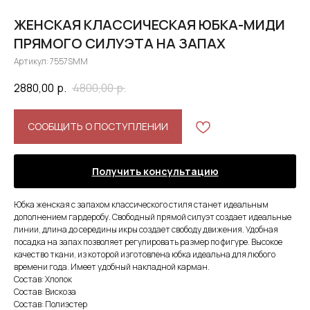
ЖЕНСКАЯ КЛАССИЧЕСКАЯ ЮБКА-МИДИ
ПРЯМОГО СИЛУЭТА НА ЗАПАХ
Артикул:
7557SMM
2880,00
р.
4800,00
р.
СООБЩИТЬ О ПОСТУПЛЕНИИ
Получить консультацию
Юбка женская с запахом классического стиля станет идеальным
дополнением гардеробу. Свободный прямой силуэт создает идеальные
линии, длина до середины икры создает свободу движения. Удобная
посадка на запах позволяет регулировать размер по фигуре. Высокое
качество ткани, из которой изготовлена юбка идеальна для любого
времени года. Имеет удобный накладной карман.
Состав: Хлопок
Состав: Вискоза
Состав: Полиэстер