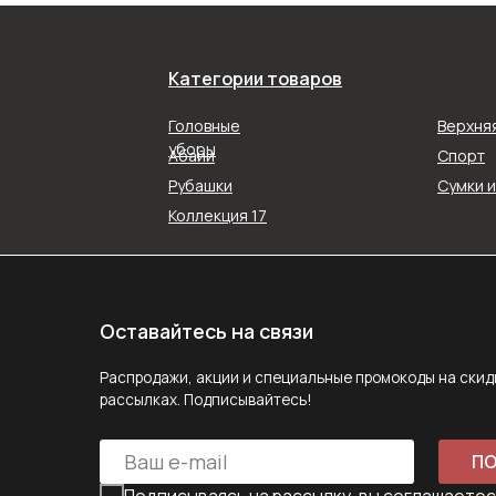
Оставайтесь на связи
Распродажи, акции и специальные промокоды на скидку в наш
Категории товаров
рассылках. Подписывайтесь!
Головные
Верхня
ПОДПИС
уборы
Абайи
Спорт
Подписываясь на рассылку, вы соглашаетесь с ус
Рубашки
Сумки 
Политики конфиденциальности
Коллекция 17
Задайте вопрос
MAX
E-mail
Telegram
Следите за нами