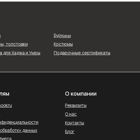
О компании
Реквизиты
О нас
ти
Контакты
Буркини
я
ых
Блог
ы, толстовки
Костюмы
 для Хаджа и Умры
Подарочные сертификаты
Службы доставки
остан, Уфа,