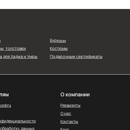
О компании
Реквизиты
Буркини
я
О нас
ы, толстовки
Костюмы
ти
Контакты
 для Хаджа и Умры
Подарочные сертификаты
ых
Блог
Службы доставки