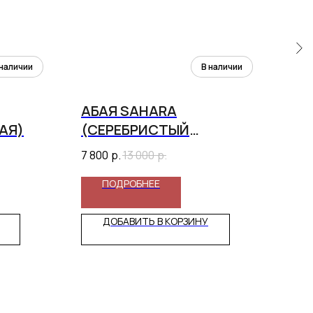
АБАЯ SAHARA
АБ
АЯ)
(СЕРЕБРИСТЫЙ
ЗА
МЕТАЛЛИК)
ЦВ
7 800
р.
13 000
р.
5 4
ПОДРОБНЕЕ
ДОБАВИТЬ В КОРЗИНУ