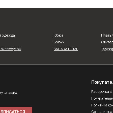
Покупателям
Рассрочка shookru
их
я одежда
Юбки
Плать
Покупателям
Брюки
Свитер
Политика конфиденциальнос
и аксессуары
SAHARA HOME
Одежда
АТЬСЯ
Согласие на обработку данн
Публичная оферта
ловиями
Способы оплаты
Контакты
saharawear@yandex.ru