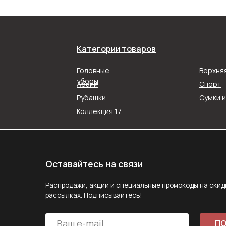
Категории товаров
Оставайтесь на связи
Распродажи, акции и специальные промокоды на скидку в наш
Головные
Верхня
рассылках. Подписывайтесь!
уборы
Абайи
Спорт
Рубашки
Сумки 
ПОДПИС
Коллекция 17
Подписываясь на рассылку, вы соглашаетесь с ус
Политики конфиденциальности
Задайте вопрос
MAX
E-mail
Telegram
Следите за нами