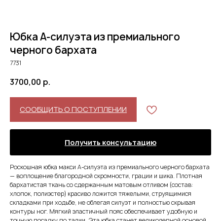
Юбка А-силуэта из премиального
черного бархата
7731
3700,00
р.
СООБЩИТЬ О ПОСТУПЛЕНИИ
Получить консультацию
Роскошная юбка макси А-силуэта из премиального черного бархата
— воплощение благородной скромности, грации и шика. Плотная
бархатистая ткань со сдержанным матовым отливом (состав:
хлопок, полиэстер) красиво ложится тяжелыми, струящимися
складками при ходьбе, не облегая силуэт и полностью скрывая
контуры ног. Мягкий эластичный пояс обеспечивает удобную и
точную посадку по талии. Эта юбка станет великолепной основой