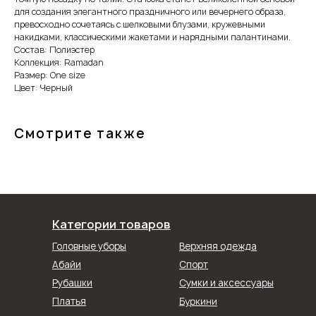
для создания элегантного праздничного или вечернего образа,
превосходно сочетаясь с шелковыми блузами, кружевными
накидками, классическими жакетами и нарядными палантинами.
Состав: Полиэстер
Коллекция: Ramadan
Размер: One size
Цвет: Черный
Смотрите также
Категории товаров
Головные уборы
Верхняя одежда
Абайи
Спорт
Рубашки
Сумки и аксессуары
Буркини
Платья