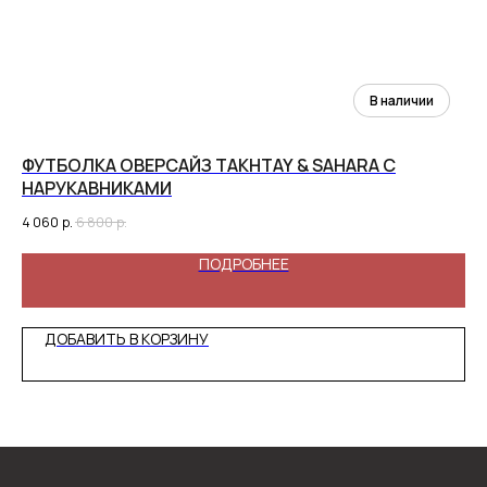
ФУТБОЛКА ОВЕРСАЙЗ TAKHTAY & SAHARA С
ФУ
НАРУКАВНИКАМИ
4 
4 060
р.
6 800
р.
ПОДРОБНЕЕ
ДОБАВИТЬ В КОРЗИНУ