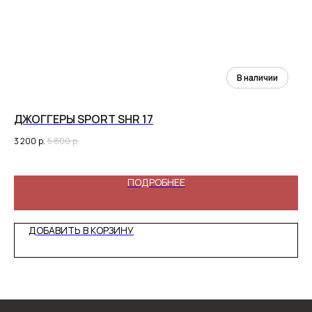
ДЖОГГЕРЫ SPORT SHR 17
С
НА
3 200
р.
5 800
р.
4 
ПОДРОБНЕЕ
ДОБАВИТЬ В КОРЗИНУ