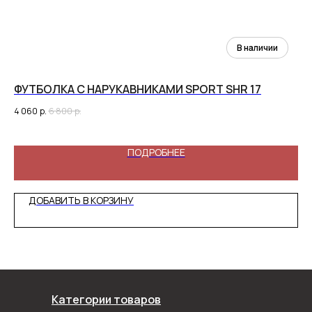
ФУТБОЛКА C НАРУКАВНИКАМИ SPORT SHR 17
ДЖ
4 060
р.
6 800
р.
3 2
ПОДРОБНЕЕ
ДОБАВИТЬ В КОРЗИНУ
Категории товаров