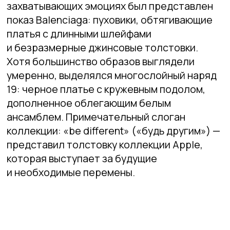
Изабель Марант
Нам показалось, что Изабель Марант
предвидела наше освещение скромной
моды и подчеркнула уют и легкость
с помощью коллекции, названной «наивно-
сексуальной». Фраза, которая легко
вписывается в спектр скромности.
Парижский дизайнер создала вещи
для женщин, которые в реальной жизни
«идут по улице или мчатся
на мотороллере». На этом показе модель
Марант была сдержанной, но сильной
благодаря понятным предметам
гардероба: пальто больших размеров,
сапоги до бедра, замшевые туники,
трикотажные платья и джинсы. Наш
любимый образ — пара кожаных
комбинезонов, контрастирующих