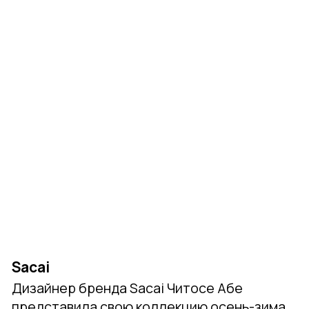
часто приталенные, жесткие и громоздкие.
И это было бы так, если бы
не эмоциональное переосмысление
джинсов Джонни Йоханссоном,
художественным руководителем Acne
Studios на показе осень-зима 2022−2023.
Эксперименты были в центре его
коллекции, в которую вошли юбки и брюки
из переработанного денима, джинсовые
изделия больших размеров, платья в стиле
пэчворк, а также кожаные пальто
с подкладкой из джерси, кафтаны
с бахромой и другие отсылки к кутюру
и барокко. Несомненно, флагманской
вещью были лоскутные джинсы
из мешковины, приподнятые, с поясом
и в паре с оперными перчатками из того же
материала. Можно легко отождествить
этот дух реконструкции и сильные
контрасты, привычные для скромного
стиля.