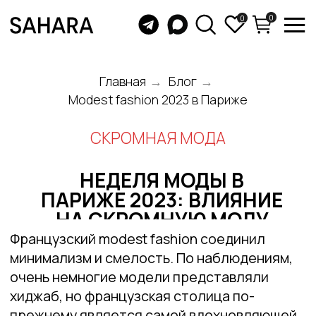
0
0
Главная
→
Блог
→
Modest fashion 2023 в Париже
СКРОМНАЯ МОДА
НЕДЕЛЯ МОДЫ В
ПАРИЖЕ 2023: ВЛИЯНИЕ
НА СКРОМНУЮ МОДУ
Французский modest fashion соединил
минимализм и смелость. По наблюдениям,
очень немногие модели представляли
хиджаб, но французская столица по-
прежнему является самой вдохновляющей,
когда речь заходит о стилях вне подиума.
В целом, скромные образы легко заметить,
но настоящая идентификация происходит
на более глубоком уровне: через
воссоединяющие, гуманистические
и инклюзивные ценности дизайнеров.