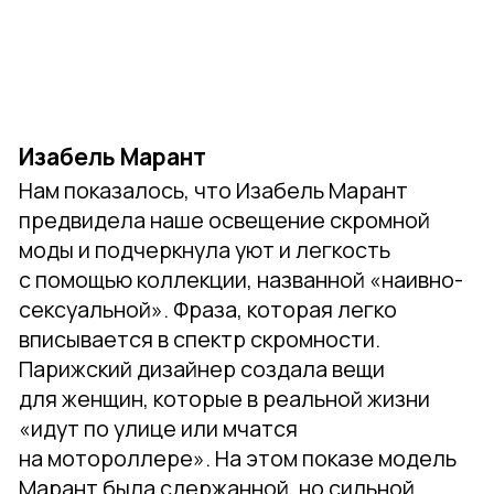
Sacai
Дизайнер бренда Sacai Читосе Абе
представила свою коллекцию осень-зима
2022 2023, созданную вместе с Cartier.
На подиуме она использовала кольцо
Тринити, и в ее одежде больше не было
никаких украшений. Вместо этого она
сосредоточилась на переосмыслении
формы: силуэты были удлинены за счет
высокой талии, корсеты дополнены белыми
рубашками и тренчами, а костюмы были
перефразированы в платьях
и расклешенных юбках. Композиции
и структуры были перевернуты с ног
на голову, но ее творения оставались
понятными. Что касается аспекта modest
fashion, коллекция выделялась роскошной
и художественной многослойностью.