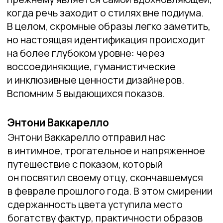
Вспомним 5 выдающихся показов.
Энтони Ваккарелло
Энтони Ваккарелло отправил нас
в интимное, трогательное и напряженное
путешествие с показом, который
он посвятил своему отцу, скончавшемуся
в феврале прошлого года. В этом смирении
сдержанность цвета уступила место
богатству фактур, практичности образов
и редкому мастерству простого,
но шикарного силуэта. Шубы
из искусственного меха, сильные плечи,
пальто, кожаные куртки, водолазки
и шелковые платья сочетались
с провокационной женственностью
и резкой мужественностью. Настоящий
гений баланса, Энтони ссылался
на коллекции 1999−2000 через пионы
на корсетах. Самой вдохновляющей частью
показа стала коллекция Сен-Лорана
в стиле арт-деко, навевающая
определенную меланхолию и, безусловно,