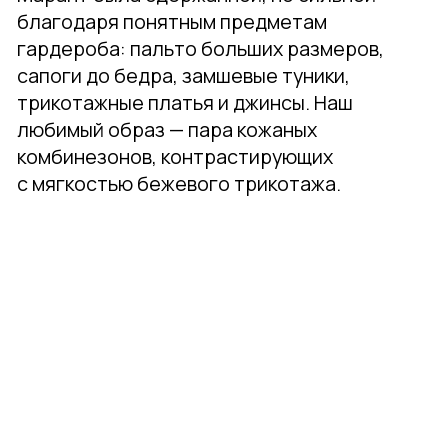
Acne Studios
В репертуаре modest fashion джинсы —
не самый желанный элемент, поскольку они