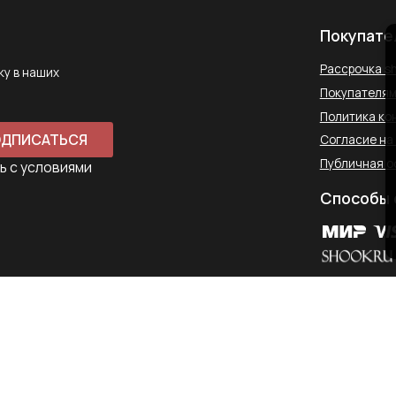
Способы оплаты
Контакты
saharawear@yandex.ru
+7 937 489-90-66
Телефон для связи в WhatsApp
450097, Республика Башкорт
Комсомольская улица, 2к2