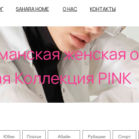
ОГ
SAHARA HOME
О НАС
КОНТАКТЫ
нская женская одеж
Коллекция PINK
Юбки
Платья
Абайи
Рубашки
Спорт