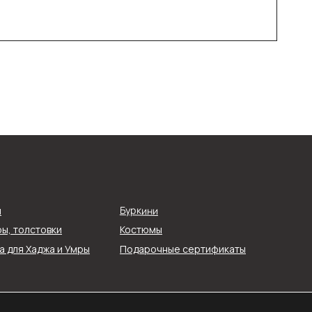
О компании
Буркини
я
Реквизиты
ы, толстовки
Костюмы
О нас
 для Хаджа и Умры
Подарочные сертификаты
ти
Контакты
ых
Блог