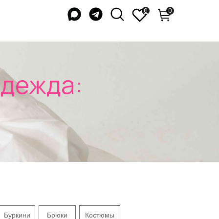
0
0
да:
Буркини
Брюки
Костюмы