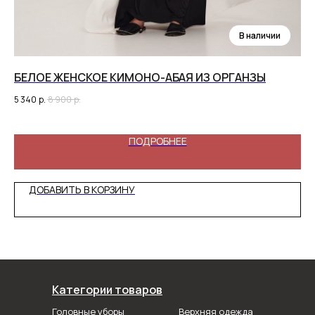
БЕЛОЕ ЖЕНСКОЕ КИМОНО-АБАЯ ИЗ ОРГАНЗЫ
П
5 340
р.
8 900
р.
7 1
ПОДРОБНЕЕ
ДОБАВИТЬ В КОРЗИНУ
Категории товаров
Головные уборы
Верхняя одежда