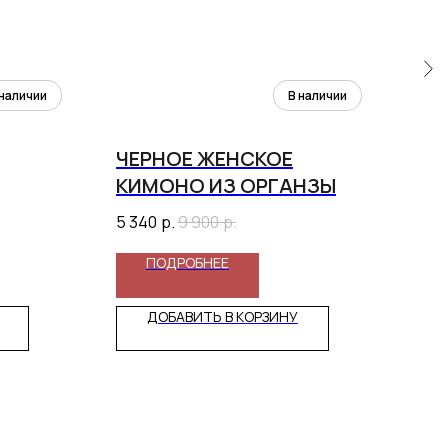
ЧЕРНОЕ ЖЕНСКОЕ
УК
КИМОНО ИЗ ОРГАНЗЫ
ДЖ
(Б
5 340
р.
9 900
р.
7 80
ПОДРОБНЕЕ
ДОБАВИТЬ В КОРЗИНУ