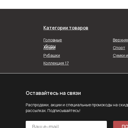
Категории товаров
Оставайтесь на связи
Распродажи, акции и специальные промокоды на скидку в наш
Головные
Верхня
рассылках. Подписывайтесь!
уборы
Абайи
Спорт
Рубашки
Сумки 
ПОДПИС
Коллекция 17
Подписываясь на рассылку, вы соглашаетесь с ус
Политики конфиденциальности
Задайте вопрос
MAX
E-mail
Telegram
Следите за нами