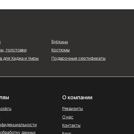
О компании
Реквизиты
Буркини
я
О нас
ы, толстовки
Костюмы
ти
Контакты
 для Хаджа и Умры
Подарочные сертификаты
ых
Блог
Службы доставки