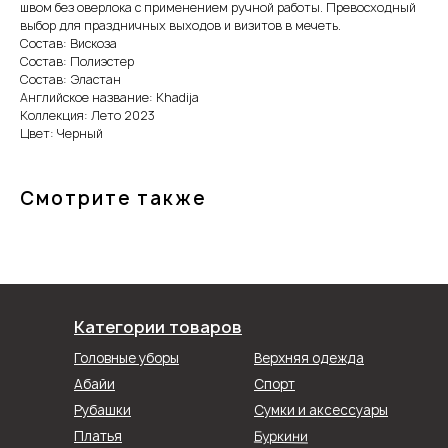
швом без оверлока с применением ручной работы. Превосходный
выбор для праздничных выходов и визитов в мечеть.
Состав: Вискоза
Состав: Полиэстер
Состав: Эластан
Английское название: Khadija
Коллекция: Лето 2023
Цвет: Черный
Смотрите также
Категории товаров
Головные уборы
Верхняя одежда
Абайи
Спорт
Рубашки
Сумки и аксессуары
Буркини
Платья