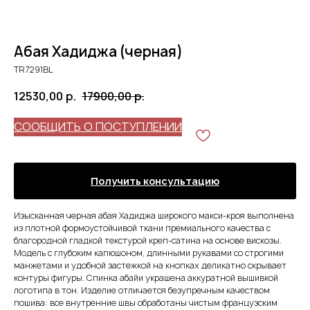
Абая Хадиджа (черная)
TR7291BL
12530,00
р.
17900,00
р.
СООБЩИТЬ О ПОСТУПЛЕНИИ
Получить консультацию
Изысканная черная абая Хадиджа широкого макси-кроя выполнена
из плотной формоустойчивой ткани премиального качества с
благородной гладкой текстурой креп-сатина на основе вискозы.
Модель с глубоким капюшоном, длинными рукавами со строгими
манжетами и удобной застежкой на кнопках деликатно скрывает
контуры фигуры. Спинка абайи украшена аккуратной вышивкой
логотипа в тон. Изделие отличается безупречным качеством
пошива: все внутренние швы обработаны чистым французским