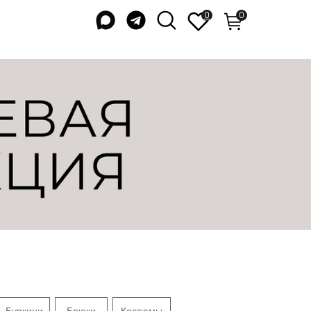
0
0
Буркини
Брюки
Костюмы