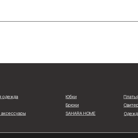
Покупателям
я одежда
Юбки
Плать
Рассрочка shookru
их
Брюки
Свитер
Покупателям
и аксессуары
SAHARA HOME
Одежда
Политика конфиденциальнос
АТЬСЯ
Согласие на обработку данн
Публичная оферта
ловиями