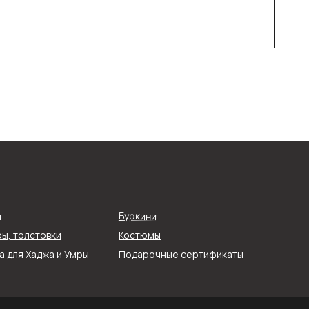
О компании
Буркини
я
Реквизиты
ы, толстовки
Костюмы
О нас
 для Хаджа и Умры
Подарочные сертификаты
ти
Контакты
ых
Блог