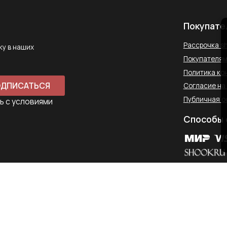
Способы оплаты
Контакты
saharawear@yandex.ru
+7 937 489-90-66
Телефон для связи в WhatsApp
450097, Республика Башкорт
Комсомольская улица, 2к2