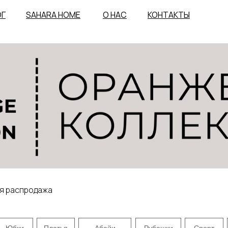
ОГ
SAHARA HOME
О НАС
КОНТАКТЫ
я распродажа
Юбки
Платья
Абайи
Рубашки
Спорт