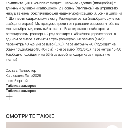
Комплектация: В комплект входит: 1. Верхнее изделие (плащ/абая) с
длинным рукавом и капюшоном. 2. Лосины (леггинсы) на штрипке по
низу штанины, обеспечивающей надежную фиксацию. 3. Бони и шапочка
4. Шоппер в подарок к комплекту. Размерная сетка (подобрано с учетом
свободного кроя): Мы предусмотрели три градации размера, чтобы вы
могли выбрать идеальный вариант. Благодаря оверсайз-крою и
регулировкам, размерный ряд расширен . Абая/плащ представлен в
едином размере. Легинсы в трех размерах · 1-й размер (S/M):
параметры 40-42 · 2-й размер (L/XL): параметры 44-46 (подходит на
объем груди/бедер 96-104 см). · 3-й размер (XXL/3XL): параметры 48-50
(свободно подойдет и на 52-й размер благодаря характеристике
ткани).
Состав: Полиэстер
Коллекция: Лето 2026
Цвет: Черный
Таблица замеров
Таблица замеров
СМОТРИТЕ ТАКЖЕ