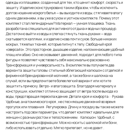
одежды из плащевки, созданный для тех, кто ценит комфорт, скорость и
защиту. Изделие сконструировано таким образом, чтобы исключить
долгое ношение мокрого белья — вы выходите из воды, стягиваете влагу
одним движением, и вы уже в сухом и уютном комплекте. Почему этот
комплект стал легендарным? Материал — умная плащевка. Ткань
разработана специально для активного отдыха и водных процедур.
Достаточно выйти из воды и слегка стянуть ткань руками — вода
скатывается каплями, и изделие снова почти сухое. Больше никаких
мокрых, тяжелых тканей, которые липнут к телу. Свободный крой
«оверсайз». Это просторное, дышащее изделие, напоминающее удобный
плащ или абаю. Оно не сковывает движений, подходит для любого типа
фигуры и позволяет чувствовать себя максимально раскованно.
Трансформация и универсальность. В комплекте вы получаете два
варианта защиты головы: стильный облегающий капюшон с отделкой и
фирменной брендированной молнией, а также бони и шапочка на
случай, если вы предпочитаете более легкий вариант или хотите
защитить прическу. Ветро- и влагозащита. Благодаря материалу и
конструкции, комплект отлично защищает от ветра после выхода из
воды, предотвращая переохлаждение. Детали кроя и комфорта : · Рукава:
Удобные, анатомического кроя , не стесняющие движений во время
прогулок или плавания · Регулировка: Длину и посадку вы также можете
настроить под свои параметры, что делает комплект идеальным для
женщин с разным ростом и телосложением. · Капюшон: Удобный, с
возможностью трансформации. Можно носить с шапочкой или бони,
либо использовать отдельно. Мягко прилегает, но не давит .