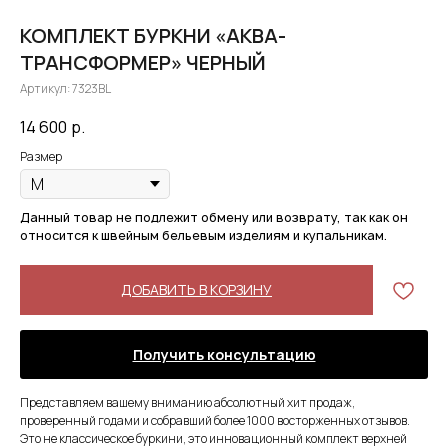
КОМПЛЕКТ БУРКНИ «АКВА-
ТРАНСФОРМЕР» ЧЕРНЫЙ
Артикул:
7323BL
14 600
р.
Размер
Данный товар не подлежит обмену или возврату, так как он
относится к швейным бельевым изделиям и купальникам.
ДОБАВИТЬ В КОРЗИНУ
Получить консультацию
Представляем вашему вниманию абсолютный хит продаж,
проверенный годами и собравший более 1000 восторженных отзывов.
Это не классическое буркини, это инновационный комплект верхней