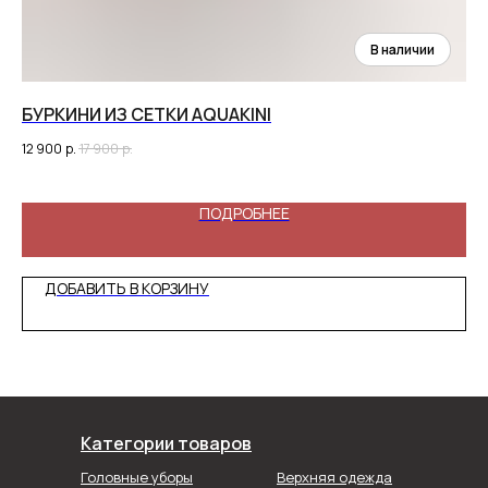
БУРКИНИ ИЗ СЕТКИ AQUAKINI
К
(
12 900
р.
17 900
р.
14 
ПОДРОБНЕЕ
ДОБАВИТЬ В КОРЗИНУ
Категории товаров
Головные уборы
Верхняя одежда