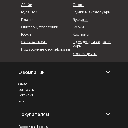
Абайи
Спорт
Рубашки
Сумки и аксессуары
Буркини
Платья
Свитеры, толстовки
Брюки
Юбки
Костюмы
SAHARA HOME
Одежда для Хаджа и
Умры
Подарочные сертификаты
Коллекция 17
О компании
О нас
Контакты
Реквизиты
Блог
Покупателям
Рассрочка shookru