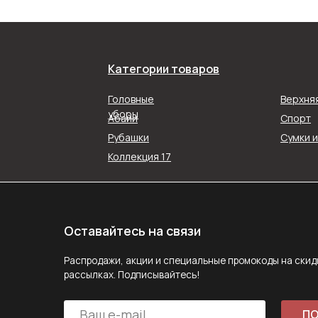
Категории товаров
Оставайтесь на связи
Распродажи, акции и специальные промокоды на скидку в наш
Головные
Верхня
рассылках. Подписывайтесь!
уборы
Абайи
Спорт
Рубашки
Сумки 
ПОДПИС
Коллекция 17
Подписываясь на рассылку, вы соглашаетесь с ус
Политики конфиденциальности
Задайте вопрос
MAX
E-mail
Telegram
Следите за нами