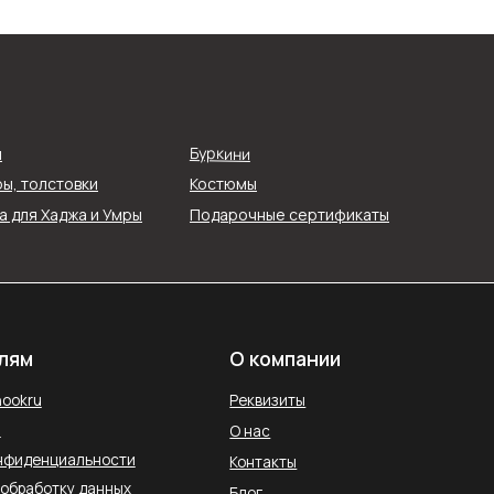
О компании
Реквизиты
Буркини
я
О нас
ы, толстовки
Костюмы
ти
Контакты
 для Хаджа и Умры
Подарочные сертификаты
ых
Блог
Службы доставки