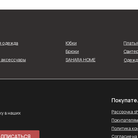
Покупателям
Рассрочка shookru
их
я одежда
Юбки
Плать
Покупателям
Брюки
Свитер
Политика конфиденциальнос
и аксессуары
SAHARA HOME
Одежда
АТЬСЯ
Согласие на обработку данн
Публичная оферта
ловиями
Способы оплаты
Контакты
saharawear@yandex.ru