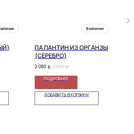
ЫЙ)
ПАЛАНТИН ИЗ ОРГАНЗЫ
БО
(СЕРЕБРО)
(Ч
2 080
р.
2 600
р.
890
ПОДРОБНЕЕ
ДОБАВИТЬ В КОРЗИНУ