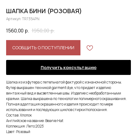
ШАПКА БИНИ (РОЗОВАЯ)
Артикул:
TR7354PN
1560,00
р.
1950,00
р.
СООБЩИТЬ О ПОСТУПЛЕНИИ
Получить консультацию
Шапка из из футера с петельчатой фактурой с изнаночной стороны.
Футер выкрашен техникой garment dye, что придает изделию
винтажный вид и высветленные швы. Изделие с необработанными
краями. Шапка выкрашена по технологии полимерного окрашивания.
Полная адаптация окрашенного изделия происходит по мере
использования и последующих циклов стирки/полоскания.
Состав: Хлопок
Английское название: Beanie Hat
Коллекция: Лето 2023
Цвет: Розовый