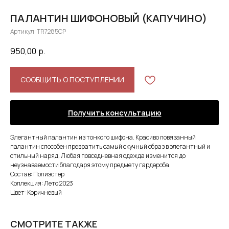
ПАЛАНТИН ШИФОНОВЫЙ (КАПУЧИНО)
Артикул:
TR7285CP
950,00
р.
СООБЩИТЬ О ПОСТУПЛЕНИИ
Получить консультацию
Элегантный палантин из тонкого шифона. Красиво повязанный
палантин способен превратить самый скучный образ в элегантный и
стильный наряд. Любая повседневная одежда изменится до
неузнаваемости благодаря этому предмету гардероба.
Состав: Полиэстер
Коллекция: Лето 2023
Цвет: Коричневый
СМОТРИТЕ ТАКЖЕ