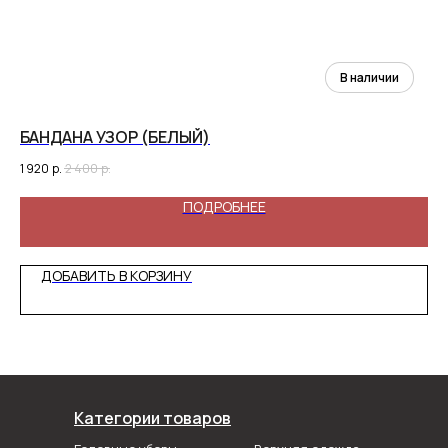
БАНДАНА УЗОР (БЕЛЫЙ)
ХИ
1 920
р.
2 400
р.
68
ПОДРОБНЕЕ
ДОБАВИТЬ В КОРЗИНУ
Категории товаров