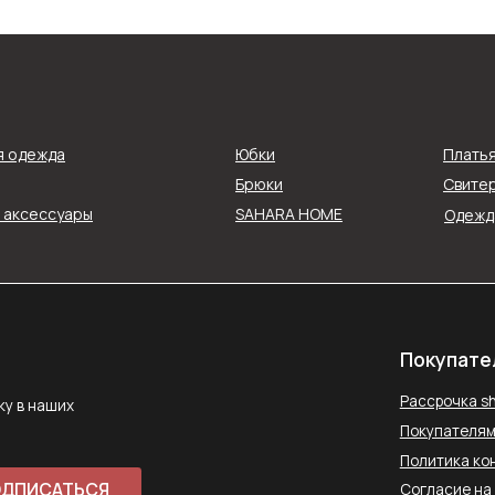
Покупателям
Рассрочка shookru
их
я одежда
Юбки
Плать
Покупателям
Брюки
Свитер
Политика конфиденциальнос
и аксессуары
SAHARA HOME
Одежда
АТЬСЯ
Согласие на обработку данн
Публичная оферта
ловиями
Способы оплаты
Контакты
saharawear@yandex.ru