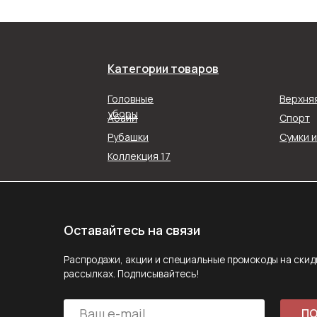
Категории товаров
Оставайтесь на связи
Распродажи, акции и специальные промокоды на скидку в наш
Головные
Верхня
рассылках. Подписывайтесь!
уборы
Абайи
Спорт
Рубашки
Сумки 
ПОДПИС
Коллекция 17
Подписываясь на рассылку, вы соглашаетесь с ус
Политики конфиденциальности
Задайте вопрос
MAX
E-mail
Telegram
Следите за нами