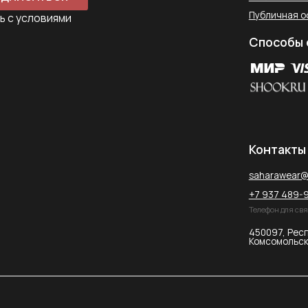
+7 937 489-90-66
Телефон для связи в WhatsApp
450097, Республика Башкорт
Комсомольская улица, 2к2