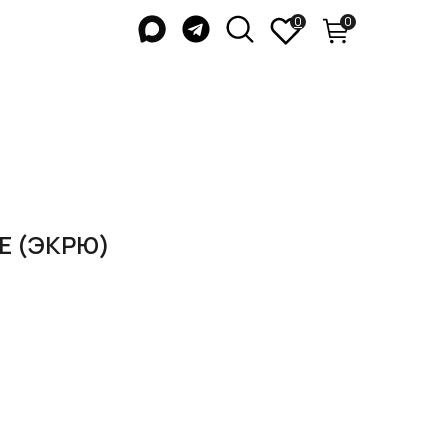
0
0
Е (ЭКРЮ)