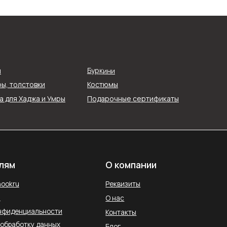
О компании
Реквизиты
Буркини
я
О нас
ы, толстовки
Костюмы
ти
Контакты
 для Хаджа и Умры
Подарочные сертификаты
ых
Блог
Службы доставки