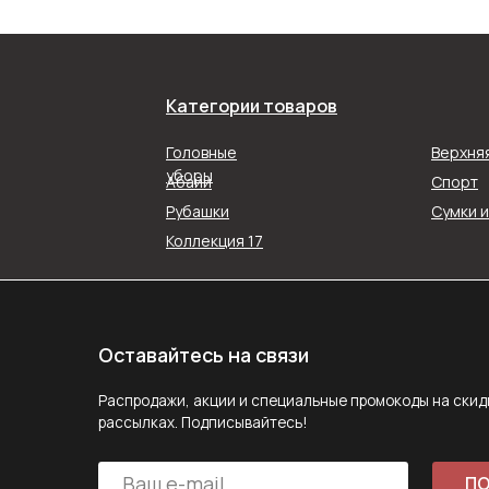
Категории товаров
Оставайтесь на связи
Распродажи, акции и специальные промокоды на скидку в наш
Головные
Верхня
рассылках. Подписывайтесь!
уборы
Абайи
Спорт
Рубашки
Сумки 
ПОДПИС
Коллекция 17
Подписываясь на рассылку, вы соглашаетесь с ус
Политики конфиденциальности
Задайте вопрос
MAX
E-mail
Telegram
Следите за нами