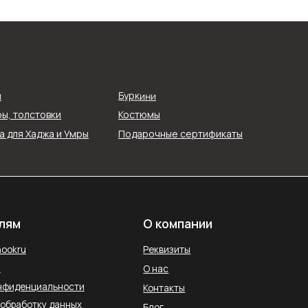
О компании
Реквизиты
Буркини
я
О нас
ы, толстовки
Костюмы
ти
Контакты
 для Хаджа и Умры
Подарочные сертификаты
ых
Блог
Службы доставки