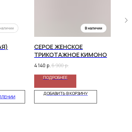
АЯ)
СЕРОЕ ЖЕНСКОЕ
АБ
ТРИКОТАЖНОЕ КИМОНО
12 5
4 140
р.
6 900
р.
ПОДРОБНЕЕ
ДОБАВИТЬ В КОРЗИНУ
ПЛЕНИИ