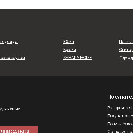
Покупателям
Рассрочка shookru
их
я одежда
Юбки
Плать
Покупателям
Брюки
Свитер
Политика конфиденциальнос
и аксессуары
SAHARA HOME
Одежда
АТЬСЯ
Согласие на обработку данн
Публичная оферта
ловиями
Способы оплаты
Контакты
saharawear@yandex.ru