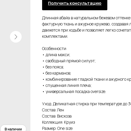
Получить консультацию
Длинная абайа в натуральном бежевом оттенке 
фактурную ткань и ажурное кружево, создавая
движется при ходьбе и позволяет легко сочета
комплектами.
Особенности:
• длина макси;
• свободный прямой силуэт;
• без пояса;
• без карманов;
• комбинирование гладкой ткани и ажурного к
• спущенная линия плеча;
• универсальная посадка oversize.
Уход: Деликатная стирка при температуре до 3
Состав: Лен
Состав: Вискоза
Коллекция: Круиз
Размер: One size