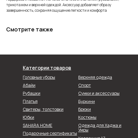
трикотажем и верхней одеждой. Аксессуар добавляет образу
завершенность, сохраняя ощущение легкости и комфорта
Смотрите также
Категории товаров
Головные уборы
Верхняя одежда
Абайи
Спорт
Рубашки
Сумки и аксессуары
Буркини
Платья
Свитеры, толстовки
Брюки
Юбки
Костюмы
SAHARA HOME
Одежда для Хаджа и
Умры
Подарочные сертификаты