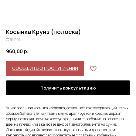
Косынка Круиз (полоска)
7754 PRN
960,00
р.
СООБЩИТЬ О ПОСТУПЛЕНИИ
Получить консультацию
Универсальная косынка из хлопка, созданная как завершающий штрих
образов Sahara. Легкая ткань мягко драпируется и красиво держит
форму, позволяя носить аксессуар разными способами: на голове, на
шее, на плечах или в качестве декоративного элемента на сумке.
Лаконичный дизайн делает косынку практичным дополнением
гардероба и позволяет легко сочетать ее с платьями, рубашками,