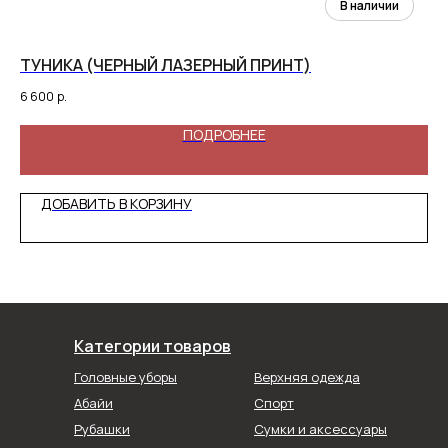
ТУНИКА (ЧЕРНЫЙ ЛАЗЕРНЫЙ ПРИНТ)
ЛО
6 600
р.
2 9
ПОДРОБНЕЕ
ДОБАВИТЬ В КОРЗИНУ
Категории товаров
Головные уборы
Верхняя одежда
Абайи
Спорт
Рубашки
Сумки и аксессуары