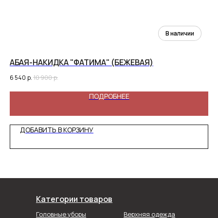
АБАЯ-НАКИДКА "ФАТИМА" (БЕЖЕВАЯ)
АБ
6 540
р.
10 900
р.
5 4
ПОДРОБНЕЕ
ДОБАВИТЬ В КОРЗИНУ
Категории товаров
Головные уборы
Верхняя одежда