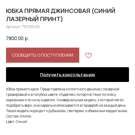
ЮБКА ПРЯМАЯ ДЖИНСОВАЯ (СИНИЙ
ЛАЗЕРНЫЙ ПРИНТ)
Артикул:
TR7251LPD
7800,00
р.
СООБЩИТЬ О ПОСТУПЛЕНИИ
Получить консультацию
Юбка прямого кроя. Представлена из плотного денима с лазерной
гравировкой и в голубом цвете. Изделие с потертостями по поясу,
карманам и по низу изделия. Универсальная модель, к которой легко
подобрать верх, она идеально вписывается в гардероб на каждый день.
Такая модель подходит к рубашкам, свитерам, к объемным кардиганам.
Состав: Хлопок
Цвет: Синий