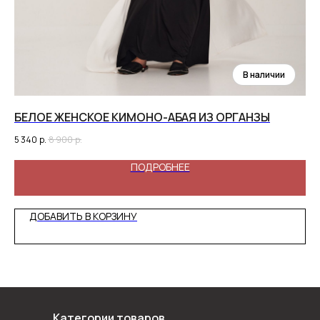
БЕЛОЕ ЖЕНСКОЕ КИМОНО-АБАЯ ИЗ ОРГАНЗЫ
АБ
5 340
р.
8 900
р.
16 
ПОДРОБНЕЕ
ДОБАВИТЬ В КОРЗИНУ
Категории товаров