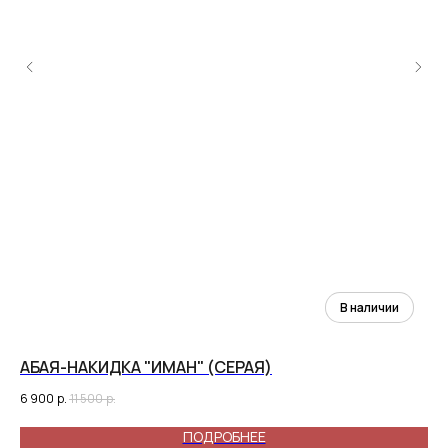
АБАЯ-НАКИДКА "ИМАН" (СЕРАЯ)
КО
6 900
р.
11 500
р.
7 7
ПОДРОБНЕЕ