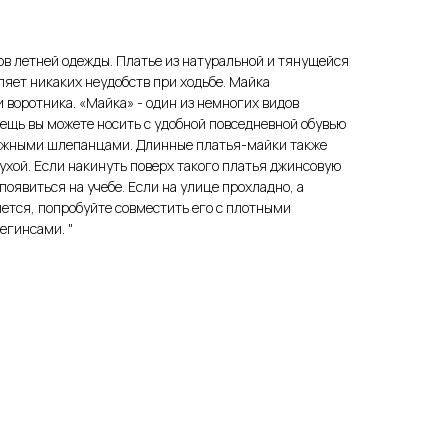
ов летней одежды. Платье из натуральной и тянущейся
ляет никаких неудобств при ходьбе. Майка
 воротника. «Майка» - один из немногих видов
 вещь вы можете носить с удобной повседневной обувью
пляжными шлепанцами. Длинные платья-майки также
ухой. Если накинуть поверх такого платья джинсовую
появиться на учебе. Если на улице прохладно, а
чется, попробуйте совместить его с плотными
егинсами. "