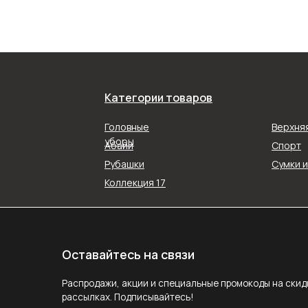
Оставайтесь на связи
Категории товаров
Распродажи, акции и специальные промокоды на скидку в наш
Головные
Верхня
рассылках. Подписывайтесь!
уборы
Абайи
Спорт
Рубашки
Сумки 
ПОДПИС
Коллекция 17
Подписываясь на рассылку, вы соглашаетесь с ус
Политики конфиденциальности
Задайте вопрос
MAX
E-mail
Telegram
Следите за нами