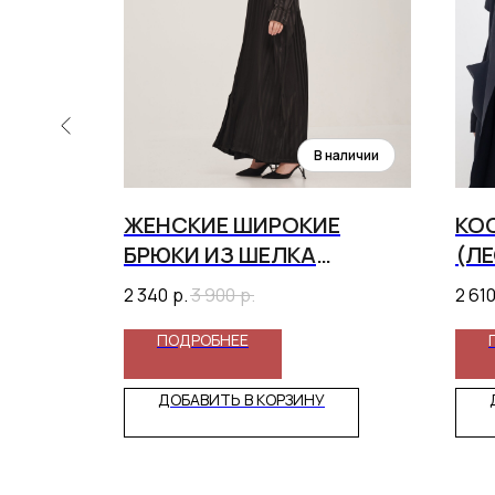
ЖЕНСКИЕ ШИРОКИЕ
КО
КРОЯ
БРЮКИ ИЗ ШЕЛКА
(Л
АРМАНИ (ЧЕРНЫЕ В
2 340
р.
3 900
р.
2 61
ПОЛОСКУ)
ПОДРОБНЕЕ
ДОБАВИТЬ В КОРЗИНУ