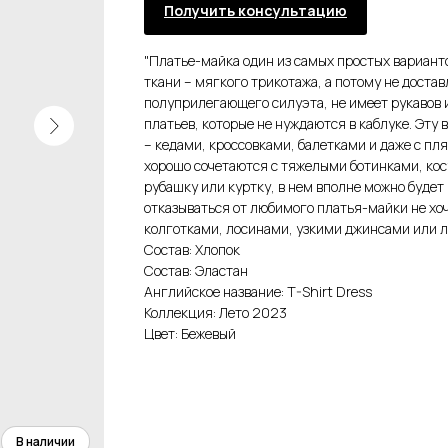
Получить консультацию
"Платье-майка один из самых простых вариант
ткани – мягкого трикотажа, а потому не достав
полуприлегающего силуэта, не имеет рукавов и
платьев, которые не нуждаются в каблуке. Эту
– кедами, кроссовками, балетками и даже с 
хорошо сочетаются с тяжелыми ботинками, кос
рубашку или куртку, в нем вполне можно будет 
отказываться от любимого платья-майки не хо
колготками, лосинами, узкими джинсами или л
Состав: Хлопок
Состав: Эластан
Английское название: T-Shirt Dress
Коллекция: Лето 2023
Цвет: Бежевый