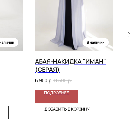
G
АБАЯ-НАКИДКА "ИМАН"
ПЛ
(СЕРАЯ)
(Ч
6 900
р.
11 500
р.
6 4
ПОДРОБНЕЕ
ДОБАВИТЬ В КОРЗИНУ