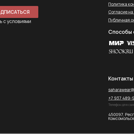
saharawear@yandex.ru
+7 937 489-90-66
Телефон для связи в WhatsApp
450097, Республика Башкорт
Комсомольская улица, 2к2