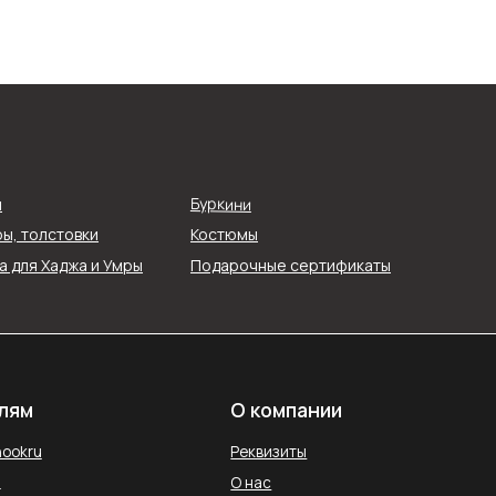
О компании
Реквизиты
Буркини
я
О нас
ы, толстовки
Костюмы
ти
Контакты
 для Хаджа и Умры
Подарочные сертификаты
ых
Блог
Службы доставки