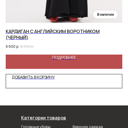
КАРДИГАН С АНГЛИЙСКИМ ВОРОТНИКОМ
А
(ЧЕРНЫЙ)
12 
6 600
р.
12 300
р.
ПОДРОБНЕЕ
ДОБАВИТЬ В КОРЗИНУ
Категории товаров
Головные уборы
Верхняя одежда