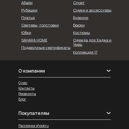
Абайи
Спорт
Рубашки
Сумки и аксессуары
Буркини
Платья
Свитеры, толстовки
Брюки
Юбки
Костюмы
SAHARA HOME
Одежда для Хаджа и
Умры
Подарочные сертификаты
Коллекция 17
О компании
О нас
Контакты
Реквизиты
Блог
Покупателям
Рассрочка shookru