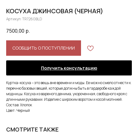
КОСУХА ДЖИНСОВАЯ (ЧЕРНАЯ)
Артикул:
TR7260BLD
7500,00
р.
СООБЩИТЬ О ПОСТУПЛЕНИИ
Получить консультацию
Куртка-косуха – это вещь вне времени и моды. Ее можно смело отнести к
перечню базовых вещей, которые должны быть в гардеробе каждой
модницы. Косуха из вареного денима, укороченная, свободного кроя с
длинными рукавами. Изделие с широким воротом и косой молнией.
Состав: Хлопок
Цвет: Черный
СМОТРИТЕ ТАКЖЕ