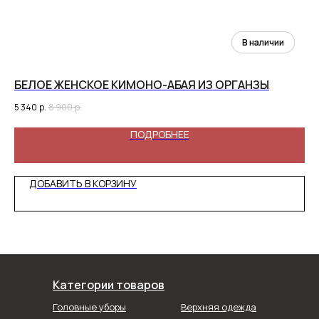
БЕЛОЕ ЖЕНСКОЕ КИМОНО-АБАЯ ИЗ ОРГАНЗЫ
ЖА
5 340
р.
8 900
р.
9 5
ПОДРОБНЕЕ
ДОБАВИТЬ В КОРЗИНУ
Категории товаров
Головные уборы
Верхняя одежда