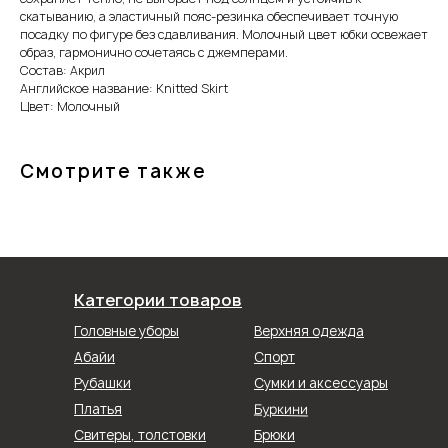
скатыванию, а эластичный пояс-резинка обеспечивает точную
посадку по фигуре без сдавливания. Молочный цвет юбки освежает
образ, гармонично сочетаясь с джемперами.
Состав: Акрил
Английское название: Knitted Skirt
Цвет: Молочный
Смотрите также
Категории товаров
Головные уборы
Верхняя одежда
Абайи
Спорт
Рубашки
Сумки и аксессуары
Буркини
Платья
Свитеры, толстовки
Брюки