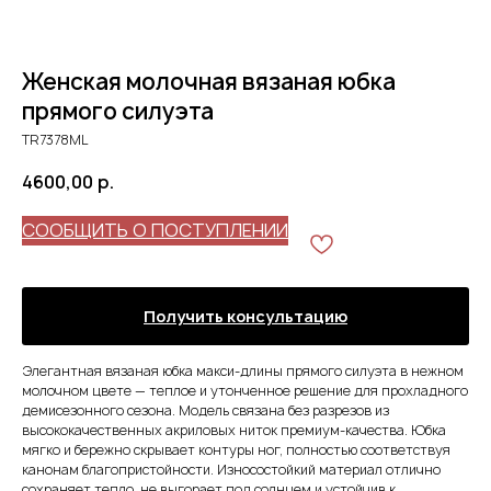
Женская молочная вязаная юбка
прямого силуэта
TR7378ML
4600,00
р.
СООБЩИТЬ О ПОСТУПЛЕНИИ
Получить консультацию
Элегантная вязаная юбка макси-длины прямого силуэта в нежном
молочном цвете — теплое и утонченное решение для прохладного
демисезонного сезона. Модель связана без разрезов из
высококачественных акриловых ниток премиум-качества. Юбка
мягко и бережно скрывает контуры ног, полностью соответствуя
канонам благопристойности. Износостойкий материал отлично
сохраняет тепло, не выгорает под солнцем и устойчив к