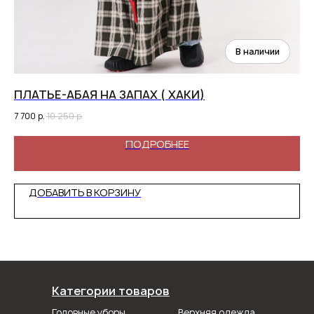
ПЛАТЬЕ-АБАЯ НА ЗАПАХ ( ХАКИ)
А
7 700
р.
10 250
р.
6 
ПОДРОБНЕЕ
ДОБАВИТЬ В КОРЗИНУ
Категории товаров
Головные уборы
Верхняя одежда