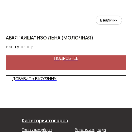
АБАЯ "АИША" ИЗО ЛЬНА (МОЛОЧНАЯ)
С
6 900
р.
11 500
р.
4 1
ПОДРОБНЕЕ
ДОБАВИТЬ В КОРЗИНУ
Категории товаров
Головные уборы
Верхняя одежда