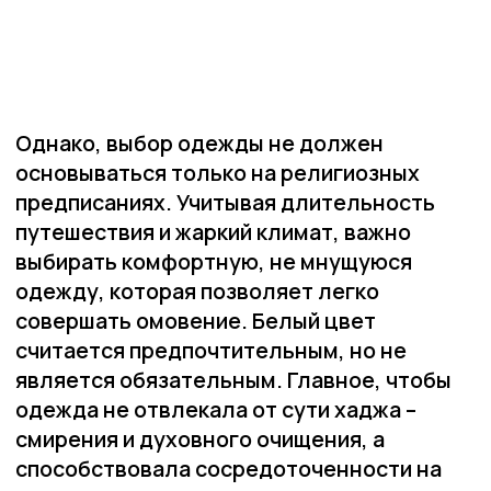
одежда не отвлекала от сути хаджа –
смирения и духовного очищения, а
способствовала сосредоточенности на
молитве и размышлениях. Яркие цвета
допустимы, но стоит помнить о важности
сохранения скромности и
сосредоточенности на духовных
аспектах паломничества.
Соблюдение этих рекомендаций поможет
женщинам правильно выполнить хадж и
получить благословение Всевышнего
Аллаха. А мы собрали
подборку моделей
из наших линеек одежды, которая
подойдет для паломничества.