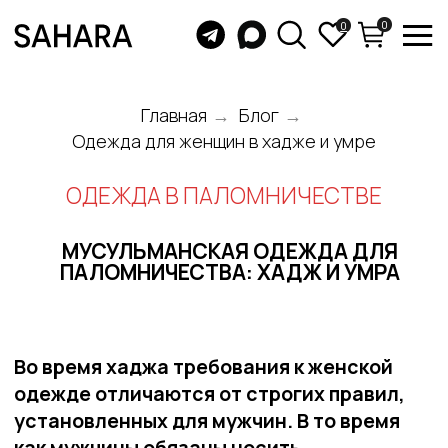
0
0
Главная
→
Блог
→
Одежда для женщин в хадже и умре
ОДЕЖДА В ПАЛОМНИЧЕСТВЕ
МУСУЛЬМАНСКАЯ ОДЕЖДА ДЛЯ
ПАЛОМНИЧЕСТВА: ХАДЖ И УМРА
Во время хаджа требования к женской
одежде отличаются от строгих правил,
установленных для мужчин. В то время
как мужчины обязаны носить
специальный ихрам, женщинам
разрешено использовать свою
повседневную одежду, при условии, что
она соответствует нормам шариата. Это
означает, что тело должно быть покрыто,
за исключением лица и кистей рук, а